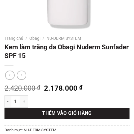
Trang chủ
/
Obagi
/
NU-DERM SYSTEM
Kem làm trắng da Obagi Nuderm Sunfader
SPF 15
Giá
Giá
2.420.000
₫
2.178.000
₫
gốc
hiện
Kem làm trắng da Obagi Nuderm Sunfader SPF 15 số lượng
là:
tại
2.420.000 ₫.
là:
THÊM VÀO GIỎ HÀNG
2.178.000 ₫.
Danh mục:
NU-DERM SYSTEM