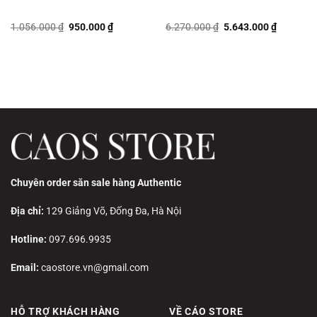
Giá
Giá
Giá
Giá
1.056.000
₫
950.000
₫
6.270.000
₫
5.643.000
₫
gốc
hiện
gốc
hiện
là:
tại
là:
tại
1.056.000 ₫.
là:
6.270.000 ₫.
là:
97.000 ₫.
950.000 ₫.
5.643.00
Chuyên order săn sale hàng Authentic
Địa chỉ:
129 Giảng Võ, Đống Đa, Hà Nội
Hotline:
097.696.9935
Email:
caostore.vn@gmail.com
HỖ TRỢ KHÁCH HÀNG
VỀ CÁO STORE