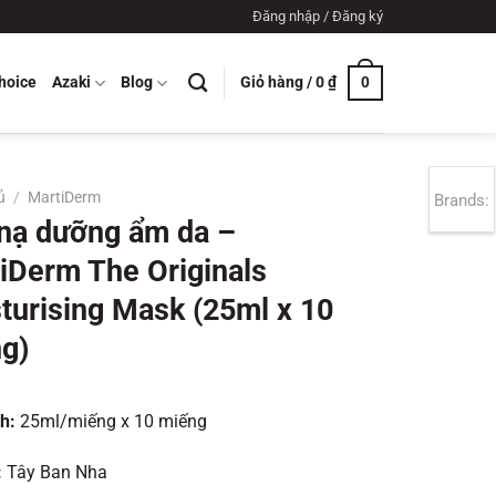
Đăng nhập / Đăng ký
Giỏ hàng /
0
₫
hoice
Azaki
Blog
0
ủ
/
MartiDerm
Brands:
nạ dưỡng ẩm da –
iDerm The Originals
turising Mask (25ml x 10
g)
ch:
25ml/miếng x 10 miếng
:
Tây Ban Nha