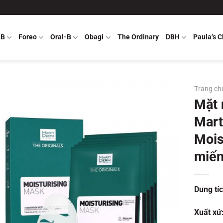
LB
Foreo
Oral-B
Obagi
The Ordinary
DBH
Paula’s C
Trang ch
Mặt 
Mart
Mois
miến
Dung tí
Xuất xứ