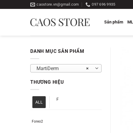
Bỏ
caostore.vn@gmail.com
097 696 9935
qua
nội
Sản phẩm
M
dung
DANH MỤC SẢN PHẨM
MartiDerm
×
THƯƠNG HIỆU
F
ALL
Foreo2