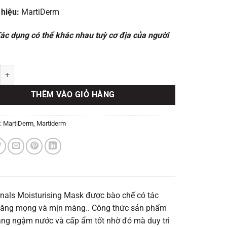
hiệu:
MartiDerm
Tác dụng có thể khác nhau tuỳ cơ địa của người
ưỡng ẩm da - MartiDerm The Originals Moisturising Mask (25ml x 10 mi
THÊM VÀO GIỎ HÀNG
:
MartiDerm
,
Martiderm
als Moisturising Mask được bào chế có tác
 căng mọng và mịn màng.. Công thức sản phẩm
ăng ngậm nước và cấp ẩm tốt nhờ đó mà duy trì