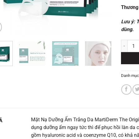
Thương 
Lưu ý: 
dùng.
Mặt nạ d
Danh mục
Mặt Nạ Dưỡng Ẩm Trắng Da MartiDerm The Origin
Ả
dụng dưỡng ẩm ngay tức thì để phục hồi làn da
gồm hyaluronic acid và coenzyme Q10, có khả n