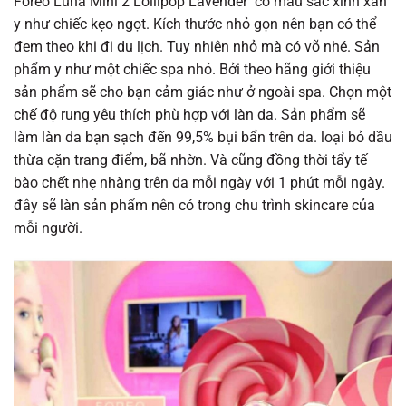
Foreo Luna Mini 2 Lollipop Lavender có màu sắc xinh xắn
y như chiếc kẹo ngọt. Kích thước nhỏ gọn nên bạn có thể
đem theo khi đi du lịch. Tuy nhiên nhỏ mà có võ nhé. Sản
phẩm y như một chiếc spa nhỏ. Bởi theo hãng giới thiệu
sản phẩm sẽ cho bạn cảm giác như ở ngoài spa. Chọn một
chế độ rung yêu thích phù hợp với làn da. Sản phẩm sẽ
làm làn da bạn sạch đến 99,5% bụi bẩn trên da. loại bỏ dầu
thừa cặn trang điểm, bã nhờn. Và cũng đồng thời tẩy tế
bào chết nhẹ nhàng trên da mỗi ngày với 1 phút mỗi ngày.
đây sẽ làn sản phẩm nên có trong chu trình skincare của
mỗi người.