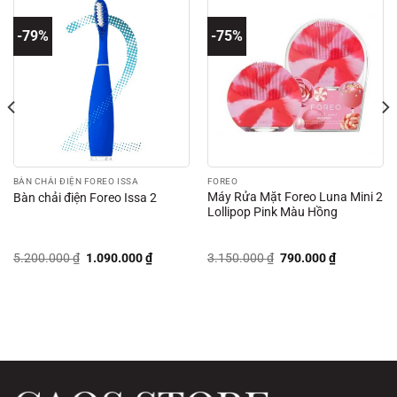
-79%
-75%
BÀN CHẢI ĐIỆN FOREO ISSA
FOREO
Máy Rửa Mặt Foreo Luna Mini 2
Bàn chải điện Foreo Issa 2
Lollipop Pink Màu Hồng
Giá
Giá
Giá
Giá
5.200.000
₫
1.090.000
₫
3.150.000
₫
790.000
₫
gốc
hiện
gốc
hiện
là:
tại
là:
tại
5.200.000 ₫.
là:
3.150.000 ₫.
là:
00 ₫.
1.090.000 ₫.
790.000 ₫.