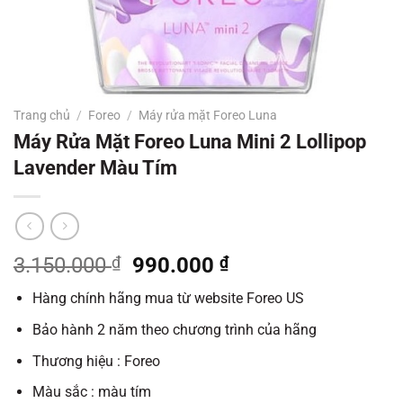
Trang chủ
/
Foreo
/
Máy rửa mặt Foreo Luna
Máy Rửa Mặt Foreo Luna Mini 2 Lollipop
Lavender Màu Tím
Giá
Giá
3.150.000
₫
990.000
₫
gốc
hiện
Hàng chính hãng mua từ website Foreo US
là:
tại
3.150.000 ₫.
là:
Bảo hành 2 năm theo chương trình của hãng
990.000 ₫.
Thương hiệu : Foreo
Màu sắc : màu tím