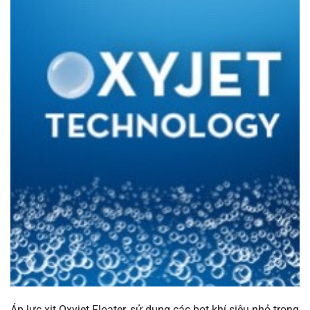
Áp lực xịt Oxyjet Floater, sử dụng các bọt khí siêu nhỏ trong