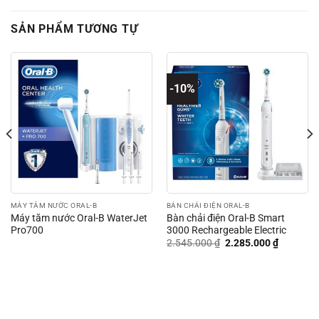
SẢN PHẨM TƯƠNG TỰ
-10%
MÁY TĂM NƯỚC ORAL-B
BÀN CHẢI ĐIỆN ORAL-B
Máy tăm nước Oral-B WaterJet
Bàn chải điện Oral-B Smart
Pro700
3000 Rechargeable Electric
Giá
Giá
2.545.000
₫
2.285.000
₫
gốc
hiện
là:
tại
2.545.000 ₫.
là:
2.285.00