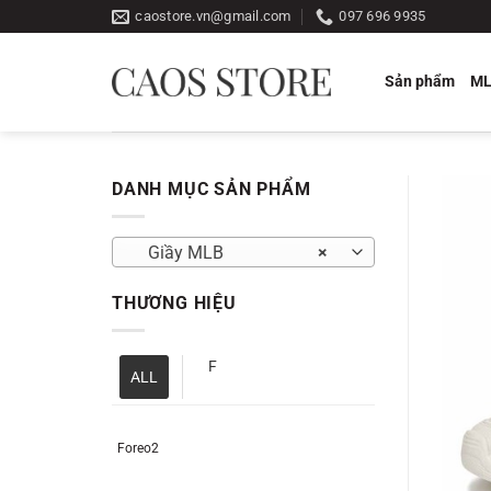
Bỏ
caostore.vn@gmail.com
097 696 9935
qua
nội
Sản phẩm
M
dung
DANH MỤC SẢN PHẨM
Giầy MLB
×
THƯƠNG HIỆU
F
ALL
Foreo2