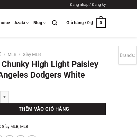
Đăng nhập / Đăng ký
Giỏ hàng /
0
₫
hoice
Azaki
Blog
0
ủ
/
MLB
/
Giầy MLB
Brands:
Chunky High Light Paisley
Angeles Dodgers White
ky High Light Paisley Los Angeles Dodgers White số lượng
THÊM VÀO GIỎ HÀNG
:
Giầy MLB
,
MLB