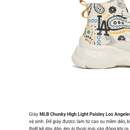
Giày
MLB Chunky High Light Paisley Los Angel
vệ sinh. Đế giày đượcc làm từ cao su mềm dẻo, bề
thiết kế dày dặn, êm ái thoái mái vận động khi ra