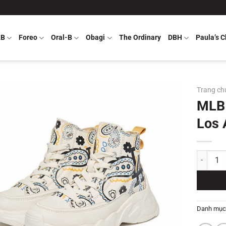
LB
Foreo
Oral-B
Obagi
The Ordinary
DBH
Paula’s C
Trang ch
MLB 
Los 
MLB Chun
Danh mục