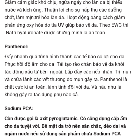
Giảm cảm giác khó chịu, ngứa ngáy cho làn da bị thiếu
nước và kích ứng. Thuận lợi cho sự hấp thụ các dưỡng
chất, làm mịn,trẻ hóa làn da. Hoạt động bằng cách giảm
phản ứng oxy hóa do tia UV giúp bảo vệ da. Theo EWG thì
Natri hyaluronate được chứng minh là an toàn.
Panthenol:
Đẩy nhanh quá trình hình thành các tế bào có lợi cho da.
Phục hồi độ ẩm cho da. Tái tạo rào chắn bảo vệ da khỏi
tác động xấu từ bên ngoài. Lấp đầy các nếp nhăn. Trị mụn
và chữa lành các vết thương do mụn gây ra. Panthenol là
chất cực kì an toàn, lành tính đối với da. Và hầu như là
không gây ra tác dụng phụ nào cả.
Sodium PCA
:
Còn được gọi là axit pyroglutamic. Có công dụng cấp ẩm
cho da tuyệt vời. Bề mặt da trở nên săn chắc, dẻo dai và
ngậm nước nếu sử dụng sản phẩm chứa Sodium PCA