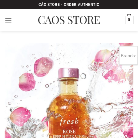
Bỏ
CÁO STORE - ORDER AUTHENTIC
qua
nội
0
dung
Brands: