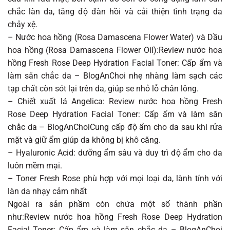
chắc làn da, tăng độ đàn hồi và cải thiện tình trạng da
chảy xệ.
– Nước hoa hồng (Rosa Damascena Flower Water) và Dầu
hoa hồng (Rosa Damascena Flower Oil):Review nước hoa
hồng Fresh Rose Deep Hydration Facial Toner: Cấp ẩm và
làm săn chắc da – BlogAnChoi nhẹ nhàng làm sạch các
tạp chất còn sót lại trên da, giúp se nhỏ lỗ chân lông.
– Chiết xuất lá Angelica: Review nước hoa hồng Fresh
Rose Deep Hydration Facial Toner: Cấp ẩm và làm săn
chắc da – BlogAnChoiCung cấp độ ẩm cho da sau khi rửa
mặt và giữ ẩm giúp da không bị khô căng.
– Hyaluronic Acid: dưỡng ẩm sâu và duy trì độ ẩm cho da
luôn mềm mại.
– Toner Fresh Rose phù hợp với mọi loại da, lành tính với
làn da nhạy cảm nhất
Ngoài ra sản phầm còn chứa một số thành phần
như:Review nước hoa hồng Fresh Rose Deep Hydration
Facial Toner: Cấp ẩm và làm săn chắc da – BlogAnChoi