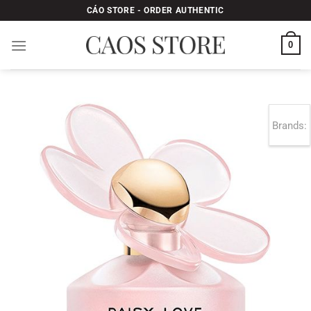
Bỏ
CÁO STORE - ORDER AUTHENTIC
qua
nội
0
dung
Brands: