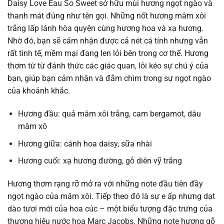
Daisy Love Eau So Sweet sở hữu mùi hương ngọt ngào và
thanh mát đúng như tên gọi. Những nốt hương mâm xôi
trắng lấp lánh hòa quyện cùng hương hoa và xạ hương.
Nhờ đó, bạn sẽ cảm nhận được cả nét cá tính nhưng vẫn
rất tinh tế, mềm mại đang len lỏi bên trong cơ thể. Hương
thơm từ từ đánh thức các giác quan, lôi kéo sự chú ý của
bạn, giúp bạn cảm nhận và đắm chìm trong sự ngọt ngào
của khoảnh khắc.
Hương đầu: quả mâm xôi trắng, cam bergamot, dâu
mâm xô
Hương giữa: cánh hoa daisy, sữa nhài
Hương cuối: xạ hương đường, gỗ diên vỹ trắng
Hương thơm rạng rỡ mở ra với những note đầu tiên đầy
ngọt ngào của mâm xôi. Tiếp theo đó là sự e ấp nhưng dạt
dào tươi mới của hoa cúc – một biểu tượng đặc trưng của
thương hiệu nước hoa Marc Jacobs. Những note hương gỗ