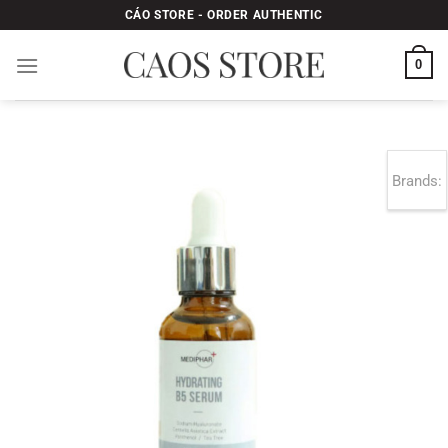
Bỏ
CÁO STORE - ORDER AUTHENTIC
qua
nội
0
dung
Brands: