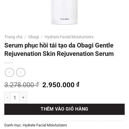
Trang chủ
/
Obagi
/
Hydrate Facial Moisturizers
Serum phục hồi tái tạo da Obagi Gentle
Rejuvenation Skin Rejuvenation Serum
Giá
Giá
3.278.000
₫
2.950.000
₫
gốc
hiện
Serum phục hồi tái tạo da Obagi Gentle Rejuvenation Skin Rejuvena
là:
tại
3.278.000 ₫.
là:
THÊM VÀO GIỎ HÀNG
2.950.000 ₫.
Danh mục:
Hydrate Facial Moisturizers