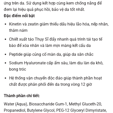
ứng trên da. Sử dụng kết hợp cùng kem chống nắng để
đem lại hiệu quả phục hồi, bảo vệ da tốt nhất.
Đặc điểm nổi bật
Kinetin và zeatin giảm thiểu dấu hiệu lão hóa, nếp nhăn,
thâm nám
Chiết xuất táo Thụy Sĩ đẩy nhanh quá trình tái tạo tế
bào để xóa nhăn và làm mịn màng kết cấu da
Peptide giúp củng cố màn da, giúp da săn chắc
Sodium Hyaluronate​ cấp ẩm sâu, làm dịu làn da khô,
bong tróc
Hệ thống vận chuyển độc đáo giúp thành phần hoạt
chất được phân phối đến da trong vòng 12 giờ
Thành phần chi tiết:
Water (Aqua)​,​ Biosaccharide Gum-1​,​ Methyl Gluceth-20​,​
Propanediol​,​ Butylene Glycol,​ PEG-12 Glyceryl Dimyristate,​