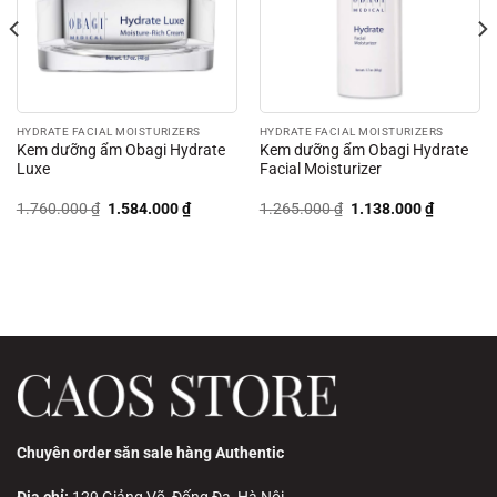
HYDRATE FACIAL MOISTURIZERS
HYDRATE FACIAL MOISTURIZERS
Kem dưỡng ẩm Obagi Hydrate
Kem dưỡng ẩm Obagi Hydrate
Luxe
Facial Moisturizer
Giá
Giá
Giá
Giá
1.760.000
₫
1.584.000
₫
1.265.000
₫
1.138.000
₫
gốc
hiện
gốc
hiện
là:
tại
là:
tại
1.760.000 ₫.
là:
1.265.000 ₫.
là:
00 ₫.
1.584.000 ₫.
1.138.00
Chuyên order săn sale hàng Authentic