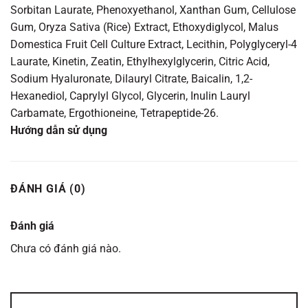
Sorbitan Laurate​,​ Phenoxyethanol​,​ Xanthan Gum​,​ Cellulose
Gum​,​ Oryza Sativa (Rice) Extract​,​ Ethoxydiglycol​,​ Malus
Domestica Fruit Cell Culture Extract​,​ Lecithin​,​ Polyglyceryl-4
Laurate,​ Kinetin​,​ Zeatin​,​ Ethylhexylglycerin​,​ Citric Acid​,​
Sodium Hyaluronate​,​ Dilauryl Citrate,​ Baicalin,​ 1,​2-
Hexanediol,​ Caprylyl Glycol​,​ Glycerin​,​ Inulin Lauryl
Carbamate​,​ Ergothioneine​,​ Tetrapeptide-26.
Hướng dẫn sử dụng
ĐÁNH GIÁ (0)
Đánh giá
Chưa có đánh giá nào.