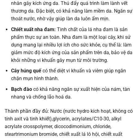
nhân gây kích ứng da. Thú đẩy quá trình làm lành vết
thương da. Đặc biệt, có khả năng làm mềm da. Ngăn sự
thoát nước, nhờ vậy giúp làn da luôn ẩm mịn.
Chiết xuất nha đam:
Tinh chất của lá nha đam là sản
phẩm thực sự an toàn. Nha đam là một loại cây, khi sử
dụng mang lại nhiều lợi ích cho sức khỏe, cụ thể là: làm
giảm mức độ kích ứng của sản phẩm trên da, bảo vệ da
khỏi những vi khuẩn gây mụn từ môi trường.
Cây
húng quế
có thể
diệt
vi khuẩn
và
viêm
giúp
ngăn
chặn
mụn
hình thành
.
Bạch
đào
có
khả năng
ngăn
sự
xuất hiện
của
nám
, tàn
nhang và
chống
lão hoá da.
Thành phần đầy đủ: Nước (nước hydro kích hoạt, không có
tính axit và tinh khiết),glycerin, acrylates/C10-30, alkyl
acrylate crosspolymer, dicocodimonium, chloride,
steartrimonium bromide, chiết xuất lá lô hội, chiết xuất