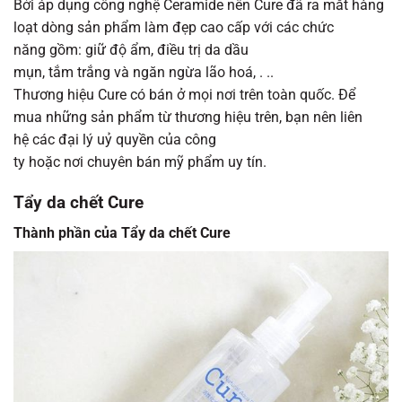
Bởi
áp dụng
công nghệ Ceramide
nên
Cure
đã
ra mắt
hàng
loạt
dòng sản phẩm
làm đẹp
cao cấp
với
các
chức
năng
gồm
:
giữ
độ ẩm
,
điều trị
da dầu
mụn,
tắm
trắng
và
ngăn ngừa
lão hoá, . ..
Thương hiệu Cure
có
bán
ở
mọi
nơi
trên toàn quốc. Để
mua
những
sản phẩm
từ
thương hiệu
trên
, bạn
nên
liên
hệ
các
đại lý
uỷ quyền
của
công
ty
hoặc
nơi
chuyên
bán
mỹ phẩm uy tín.
Tẩy da chết Cure
Thành phần của Tẩy da chết Cure