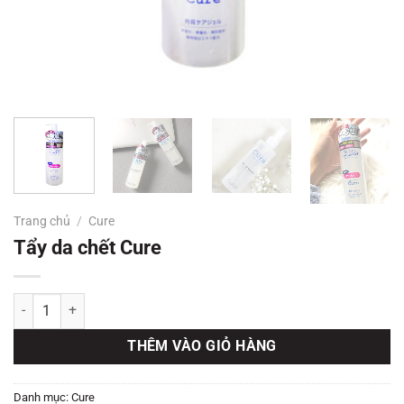
Trang chủ
/
Cure
Tẩy da chết Cure
Tẩy da chết Cure số lượng
THÊM VÀO GIỎ HÀNG
Danh mục:
Cure