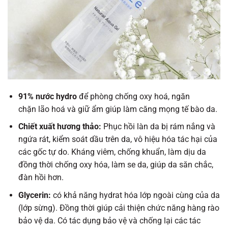
91% nước hydro
để
phòng chống
oxy hoá,
ngăn
chặn
lão hoá
và
giữ
ẩm
giúp
làm
căng
mọng
tế bào
da.
Chiết xuất hương thảo:
Phục hồi làn da bị rám nắng và
ngứa rát, kiểm soát dầu trên da, vô hiệu hóa tác hại của
các gốc tự do. Kháng viêm, chống khuẩn, làm dịu da
đồng thời chống oxy hóa, làm se da, giúp da săn chắc,
đàn hồi hơn.
Glycerin:
có khả năng hydrat hóa lớp ngoài cùng của da
(lớp sừng). Đồng thời giúp cải thiện chức năng hàng rào
bảo vệ da. Có tác dụng bảo vệ và chống lại các tác