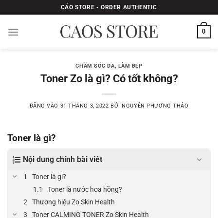
Bỏ
CÁO STORE - ORDER AUTHENTIC
qua
nội
0
dung
CHĂM SÓC DA
,
LÀM ĐẸP
Toner Zo là gì? Có tốt không?
ĐĂNG VÀO
31 THÁNG 3, 2022
BỞI
NGUYỄN PHƯƠNG THẢO
Toner là gì?
Nội dung chính bài viết
Toner là gì?
Toner là nước hoa hồng?
Thương hiệu Zo Skin Health
Toner CALMING TONER Zo Skin Health