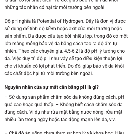
những tác nhân có hại từ môi trường bên ngoài.
Độ pH nghĩa là Potential of Hydrogen. Đây là đơn vị được
sử dụng để tính độ kiềm hoặc axit của môi trường hoặc
sản phẩm. Da được cấu tạo bởi nhiều lớp, trong đó có một
lớp màng mỏng bảo vệ da bằng cách tạo ra độ ẩm tự
nhiên. Theo các chuyên gia, 4,5-6,2 là độ pH lý tưởng cho
da. Việc duy trì độ pH như vậy sẽ tạo điều kiện thuận lợi
cho vi khuẩn có lợi phát triển. Do đó, giúp bảo vệ da khỏi
các chất độc hại từ môi trường bên ngoài.
Nguyên nhân của sự mất cân bằng pH là gì?
– Sử dụng sản phẩm chăm sóc da không đúng cách. pH
quá cao hoặc quá thấp. – Không biết cách chăm sóc da
đúng cách. Ví dụ như rửa mặt bằng nước nóng, rửa mặt
nhiều lần trong ngày hoặc tác động mạnh lên da, v.v.
– Chế độ ăn uống chưa thực sự hợp lý và khoa học. Hậu