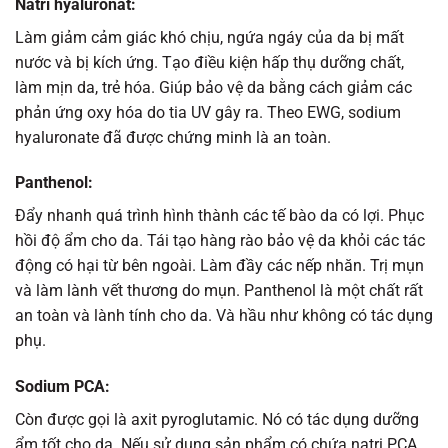
Natri hyaluronat:
Làm giảm cảm giác khó chịu, ngứa ngáy của da bị mất
nước và bị kích ứng. Tạo điều kiện hấp thụ dưỡng chất,
làm mịn da, trẻ hóa. Giúp bảo vệ da bằng cách giảm các
phản ứng oxy hóa do tia UV gây ra. Theo EWG, sodium
hyaluronate đã được chứng minh là an toàn.
Panthenol
:
Đẩy nhanh quá trình hình thành các tế bào da có lợi. Phục
hồi độ ẩm cho da. Tái tạo hàng rào bảo vệ da khỏi các tác
động có hại từ bên ngoài. Làm đầy các nếp nhăn. Trị mụn
và làm lành vết thương do mụn. Panthenol là một chất rất
an toàn và lành tính cho da. Và hầu như không có tác dụng
phụ.
Sodium PCA
:
Còn được gọi là axit pyroglutamic. Nó có tác dụng dưỡng
ẩm tốt cho da. Nếu sử dụng sản phẩm có chứa natri PCA