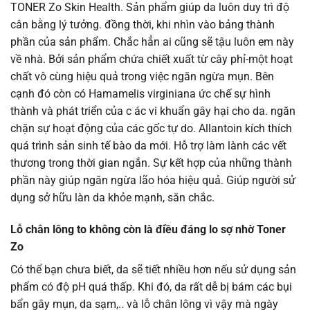
TONER Zo Skin Health. Sản phẩm giúp da luôn duy trì độ
cân bằng lý tưởng. đồng thời, khi nhìn vào bảng thành
phần của sản phẩm. Chắc hẳn ai cũng sẽ tậu luôn em này
về nhà. Bởi sản phẩm chứa chiết xuất từ cây phỉ-một hoạt
chất vô cùng hiệu quả trong việc ngăn ngừa mụn. Bên
cạnh đó còn có Hamamelis virginiana ức chế sự hình
thành và phát triển của c ác vi khuẩn gây hại cho da. ngăn
chặn sự hoạt động của các gốc tự do. Allantoin kích thích
quá trình sản sinh tế bào da mới. Hỗ trợ làm lành các vết
thương trong thời gian ngắn. Sự kết hợp của những thành
phần này giúp ngăn ngừa lão hóa hiệu quả. Giúp người sử
dụng sở hữu làn da khỏe mạnh, săn chắc.
Lỗ chân lông to không còn là điều đáng lo sợ nhờ Toner
Zo
Có thể bạn chưa biết, da sẽ tiết nhiều hơn nếu sử dụng sản
phẩm có độ pH quá thấp. Khi đó, da rất dễ bị bám các bụi
bẩn gây mụn, da sạm,.. và lỗ chân lông vì vậy mà ngày