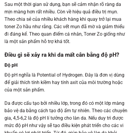
Sau một thời gian sử dụng, bạn sẽ cảm nhận rõ ràng da
mịn màng hơn rất nhiều. Còn về hiệu quả điều trị mụn.
Theo chia sẻ của nhiều khách hàng khi quay trở lại mua
toner Zo hầu như rằng. Các vết mụn đã mờ và giảm thiểu
đi đáng kể. Theo quan điểm cá nhân, Toner Zo giống như
là một sản phẩm hỗ trợ khá tốt.
Điều gì sẽ xảy ra khi da mất cân bằng độ pH?
Độ pH
Độ pH nghĩa là Potential of Hydrogen. Đây là đơn vị dùng
để giải thích tính kiềm hay tính axit của môi trường hoặc
của một sản phẩm.
Da được cấu tạo bởi nhiều lớp, trong đó có một lớp màng
bảo vệ da bằng cách tạo độ ẩm tự nhiên. Theo các chuyên
gia, 4,5-6,2 là độ pH lí tưởng cho làn da. Nếu duy trì được
mức độ pH như vậy sẽ tạo điều kiện phát triển cho các vi
khuẩn có lợi phát triển. Từ đó, giúp bảo vệ làn da khỏi