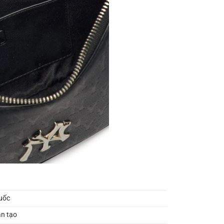
uốc
n tạo