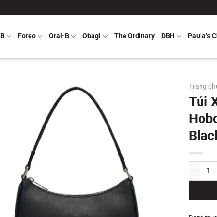
LB
Foreo
Oral-B
Obagi
The Ordinary
DBH
Paula’s C
Trang ch
Túi
Hobo
Blac
Túi Xách