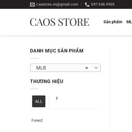
Bỏ
caostore.vn@gmail.com
097 696 9935
qua
nội
Sản phẩm
M
dung
DANH MỤC SẢN PHẨM
MLB
×
THƯƠNG HIỆU
F
ALL
Foreo2