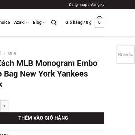
Đăng nhập / Đăng ký
Giỏ hàng /
0
₫
hoice
Azaki
Blog
0
ủ
/
MLB
Brands:
 Xách MLB Monogram Embo
 Bag New York Yankees
k
 MLB Monogram Embo Hobo Bag New York Yankees Black số lượng
THÊM VÀO GIỎ HÀNG