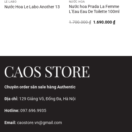
LE LABO
NƯỚC HOA
Nước hoa Prada La Femme
Nước Hoa Le Labo Another 13
L’Eau Eau De Toilette 100ml
Giá
Giá
1.700.000
₫
1.690.000
₫
gốc
hiện
là:
tại
1.700.000 ₫.
là:
00 ₫.
1.690.00
Chuyên order săn sale hàng Authentic
Địa chỉ:
129 Giảng Võ, Đống Đa, Hà Nội
Hotline:
097.696.9935
Email:
caostore.vn@gmail.com