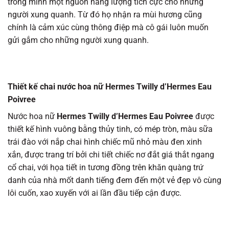
trong mình một nguồn năng lượng tích cực cho những
người xung quanh. Từ đó họ nhận ra mùi hương cũng
chính là cảm xúc cùng thông điệp mà cô gái luôn muốn
gửi gắm cho những người xung quanh.
Thiết kế chai nước hoa nữ Hermes Twilly d’Hermes Eau
Poivree
Nước hoa nữ
Hermes Twilly d’Hermes Eau Poivree
được
thiết kế hình vuông bằng thủy tinh, có mép tròn, màu sữa
trái đào với nắp chai hình chiếc mũ nhỏ màu đen xinh
xắn, được trang trí bởi chi tiết chiếc nơ đắt giá thắt ngang
cổ chai, với họa tiết in tương đồng trên khăn quàng trứ
danh của nhà mốt danh tiếng đem đến một vẻ đẹp vô cùng
lôi cuốn, xao xuyến với ai lần đầu tiếp cận được.