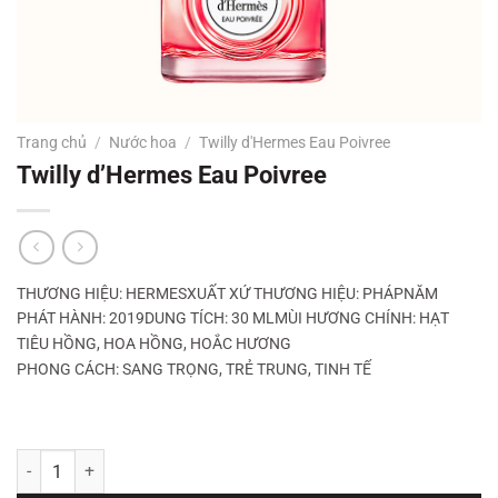
Trang chủ
/
Nước hoa
/
Twilly d'Hermes Eau Poivree
Twilly d’Hermes Eau Poivree
THƯƠNG HIỆU: HERMESXUẤT XỨ THƯƠNG HIỆU: PHÁPNĂM
PHÁT HÀNH: 2019DUNG TÍCH: 30 ML
MÙI HƯƠNG CHÍNH: HẠT
TIÊU HỒNG, HOA HỒNG, HOẮC HƯƠNG
PHONG CÁCH:
SANG TRỌNG, TRẺ TRUNG, TINH TẾ
Twilly d'Hermes Eau Poivree số lượng