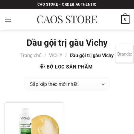
Bỏ
CÁO STORE - ORDER AUTHENTIC
qua
nội
0
dung
Dầu gội trị gàu Vichy
Brands:
Trang chủ
/
VICHY
/
Dầu gội trị gàu Vichy
BỘ LỌC SẢN PHẨM