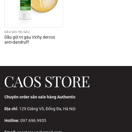
DẦU GỘI TRỊ GÀU
Dầu gội trị gàu Vichy dercos
anti-dandruff
Chuyên order săn sale hàng Authentic
Địa chỉ:
129 Giảng Võ, Đống Đa, Hà Nội
Hotline:
097.696.9935