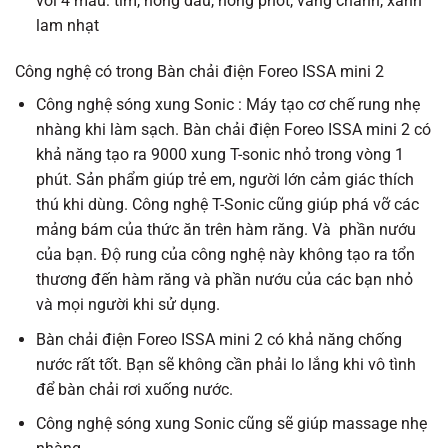
với 4 màu: tím, hồng dâu, hồng phớt, vàng chanh, xanh
lam nhạt
Công nghệ có trong Bàn chải điện Foreo ISSA mini 2
Công nghệ sóng xung Sonic : Máy tạo cơ chế rung nhẹ
nhàng khi làm sạch. Bàn chải điện Foreo ISSA mini 2 có
khả năng tạo ra 9000 xung T-sonic nhỏ trong vòng 1
phút. Sản phẩm giúp trẻ em, người lớn cảm giác thích
thú khi dùng. Công nghệ T-Sonic cũng giúp phá vỡ các
mảng bám của thức ăn trên hàm răng. Và phần nướu
của bạn. Độ rung của công nghệ này không tạo ra tổn
thương đến hàm răng và phần nướu của các bạn nhỏ
và mọi người khi sử dụng.
Bàn chải điện Foreo ISSA mini 2 có khả năng chống
nước rất tốt. Bạn sẽ không cần phải lo lắng khi vô tình
để bàn chải rơi xuống nước.
Công nghệ sóng xung Sonic cũng sẽ giúp massage nhẹ