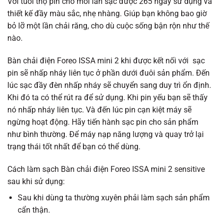
Với tuổi thọ pin cho mỗi lần sạc được 265 ngày sử dụng và
thiết kế đầy màu sắc, nhẹ nhàng. Giúp bạn không bao giờ
bỏ lỡ một lần chải răng, cho dù cuộc sống bận rộn như thế
nào.
Bàn chải điện Foreo ISSA mini 2 khi được kết nối với sạc
pin sẽ nhấp nháy liên tục ở phần dưới đuôi sản phẩm. Đến
lúc sạc đầy đèn nhấp nháy sẽ chuyển sang duy trì ổn định.
Khi đó ta có thể rút ra để sử dụng. Khi pin yếu bạn sẽ thấy
nó nhấp nháy liên tục. Và đến lúc pin cạn kiệt máy sẽ
ngừng hoạt động. Hãy tiến hành sạc pin cho sản phẩm
như bình thường. Để máy nạp năng lượng và quay trở lại
trạng thái tốt nhất để bạn có thể dùng.
Cách làm sạch Bàn chải điện Foreo ISSA mini 2 sensitive
sau khi sử dụng:
Sau khi dùng ta thường xuyên phải làm sạch sản phẩm
cẩn thận.