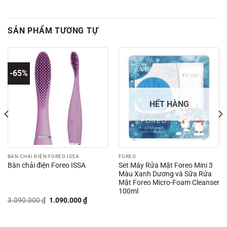
SẢN PHẨM TƯƠNG TỰ
-65%
HẾT HÀNG
BÀN CHẢI ĐIỆN FOREO ISSA
FOREO
Set Máy Rửa Mặt Foreo Mini 3
Bàn chải điện Foreo ISSA
Màu Xanh Dương và Sữa Rửa
Mặt Foreo Micro-Foam Cleanser
100ml
Giá
Giá
3.090.000
₫
1.090.000
₫
gốc
hiện
là:
tại
3.090.000 ₫.
là:
₫.
1.090.000 ₫.