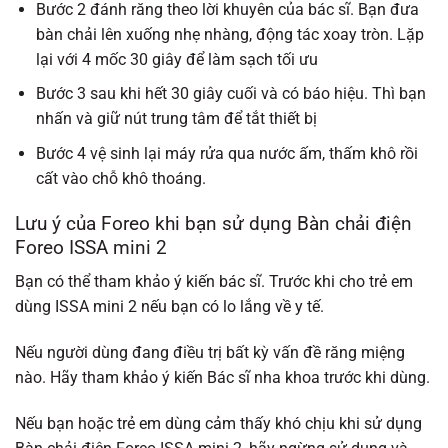
Bước 2 đánh răng theo lời khuyên của bác sĩ. Bạn đưa
bàn chải lên xuống nhẹ nhàng, động tác xoay tròn. Lặp
lại với 4 mốc 30 giây để làm sạch tối ưu
Bước 3 sau khi hết 30 giây cuối và có báo hiệu. Thì bạn
nhấn và giữ nút trung tâm để tắt thiết bị
Bước 4 vệ sinh lại máy rửa qua nước ấm, thấm khô rồi
cất vào chỗ khô thoáng.
Lưu ý của Foreo khi bạn sử dụng
Bàn chải điện
Foreo ISSA mini 2
Bạn có thể tham khảo ý kiến ​​bác sĩ. Trước khi cho trẻ em
dùng ISSA mini 2 nếu bạn có lo lắng về y tế.
Nếu người dùng đang điều trị bất kỳ vấn đề răng miệng
nào. Hãy tham khảo ý kiến Bác sĩ nha khoa trước khi dùng.
Nếu bạn hoặc trẻ em dùng cảm thấy khó chịu khi sử dụng