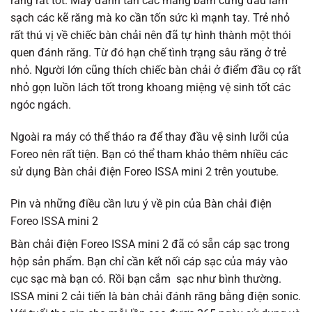
răng rất tốt. Máy đánh tan các mảng bám cứng đầu làm
sạch các kẽ răng mà ko cần tốn sức kì mạnh tay. Trẻ nhỏ
rất thú vị về chiếc bàn chải nên đã tự hình thành một thói
quen đánh răng. Từ đó hạn chế tình trạng sâu răng ở trẻ
nhỏ. Người lớn cũng thích chiếc bàn chải ở điểm đầu cọ rất
nhỏ gọn luồn lách tốt trong khoang miệng vệ sinh tốt các
ngóc ngách.
Ngoài ra máy có thể tháo ra để thay đầu vệ sinh lưỡi của
Foreo nên rất tiện. Bạn có thể tham khảo thêm nhiều các
sử dụng Bàn chải điện Foreo ISSA mini 2 trên youtube.
Pin và những điều cần lưu ý về pin của Bàn chải điện
Foreo ISSA mini 2
Bàn chải điện Foreo ISSA mini 2 đã có sẵn cáp sạc trong
hộp sản phẩm. Bạn chỉ cần kết nối cáp sạc của máy vào
cục sạc mà bạn có. Rồi bạn cắm sạc như bình thường.
ISSA mini 2 cải tiến là bàn chải đánh răng bằng điện sonic.