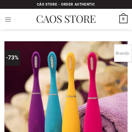
Bỏ
CÁO STORE - ORDER AUTHENTIC
qua
nội
0
dung
Brands:
-73%