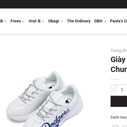
LB
Foreo
Oral-B
Obagi
The Ordinary
DBH
Paula’s C
Trang ch
Giày
Chun
Giày Sne
Danh mục