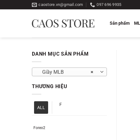
Bỏ
caostore.vn@gmail.com
097 696 9935
qua
nội
Sản phẩm
M
dung
DANH MỤC SẢN PHẨM
Giầy MLB
×
THƯƠNG HIỆU
F
ALL
Foreo2