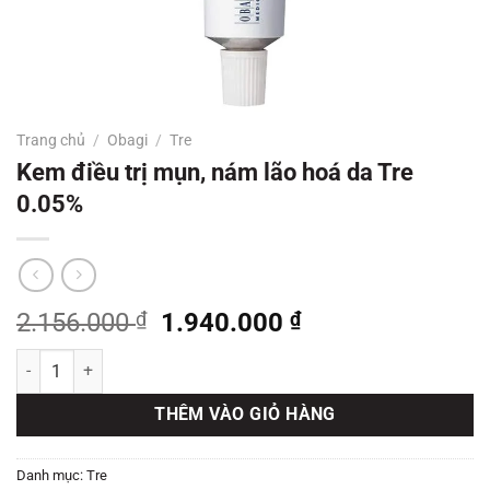
Trang chủ
/
Obagi
/
Tre
Kem điều trị mụn, nám lão hoá da Tre
0.05%
Giá
Giá
2.156.000
₫
1.940.000
₫
gốc
hiện
Kem điều trị mụn, nám lão hoá da Tre 0.05% số lượng
là:
tại
2.156.000 ₫.
là:
THÊM VÀO GIỎ HÀNG
1.940.000 ₫.
Danh mục:
Tre