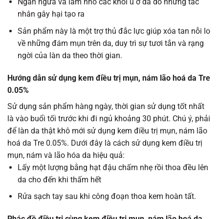
Ngăn ngừa và làm nhỏ các khối u ở da do những tác
nhân gây hại tạo ra
Sản phẩm này là một trợ thủ đắc lực giúp xóa tan nỗi lo
về những đám mụn trên da, duy trì sự tươi tắn và rạng
ngời của làn da theo thời gian.
Hướng dẫn sử dụng kem điều trị mụn, nám lão hoá da Tre
0.05%
Sử dụng sản phẩm hàng ngày, thời gian sử dụng tốt nhất
là vào buổi tối trước khi đi ngủ khoảng 30 phút. Chú ý, phải
để làn da thật khô mới sử dụng kem điều trị mụn, nám lão
hoá da Tre 0.05%. Dưới đây là cách sử dụng kem điều trị
mụn, nám và lão hóa da hiệu quả:
Lấy một lượng bằng hạt đậu chấm nhẹ rồi thoa đều lên
da cho đến khi thấm hết
Rửa sạch tay sau khi công đoạn thoa kem hoàn tất.
Phác đồ điều trị cùng kem điều trị mụn, nám lão hoá da