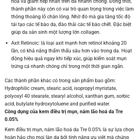
hóa và giảm nếp nhăn trên da nhanh chóng. Đồng thời,
thành phần này còn có vai trò quan trọng trong việc làm
thông thoáng lỗ chân lông. Nhờ đó mà gia tăng tốc độ
tái tạo các tế bào da, đào thải các tế bào chết. Đặc biệt
giúp da sản sinh một lượng lớn collagen.
Axit Retinoic: là loại axit mạnh hơn retinol khoảng 20
lần, có khả năng thẩm thấu sâu hơn vào trong da. Hoạt
động hiệu quả ngay khi tiếp xúc, giúp kiểm soát mụn
trứng cá nhanh chóng chỉ trong một thời gian ngắn.
Các thành phần khác có trong sản phẩm bao gồm:
Hydrophilic cream, stearic acid, isopropyl myristate,
polyoxyl 40 stearate, stearyl alcohol, xanthan gum, sorbic
acid, butylate hydroxytoluene and purified water.
Công dụng của kem điều trị mụn, nám lão hoá da Tre
0.05%
Kem điều trị mụn, nám lão hoá da Tre 0.05% là sự lựa chọn
hoàn hảo cho mọi làn da bởi tính năng ưu việt mà chúng