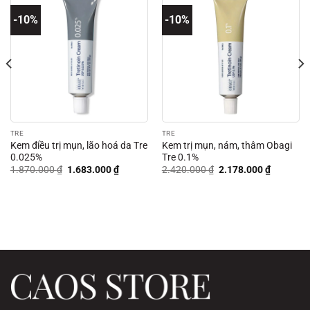
-10%
-10%
TRE
TRE
Kem điều trị mụn, lão hoá da Tre
Kem trị mụn, nám, thâm Obagi
0.025%
Tre 0.1%
Giá
Giá
Giá
Giá
1.870.000
₫
1.683.000
₫
2.420.000
₫
2.178.000
₫
gốc
hiện
gốc
hiện
là:
tại
là:
tại
1.870.000 ₫.
là:
2.420.000 ₫.
là:
00 ₫.
1.683.000 ₫.
2.178.00