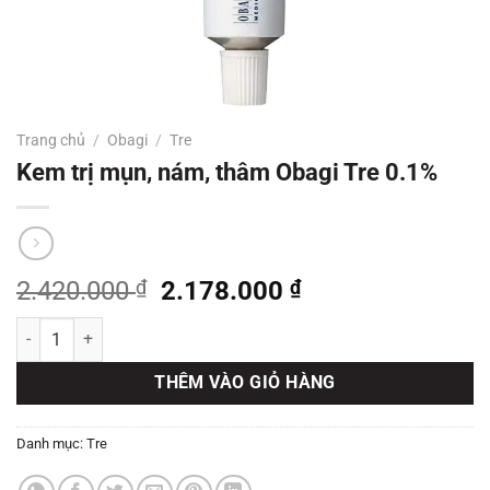
Trang chủ
/
Obagi
/
Tre
Kem trị mụn, nám, thâm Obagi Tre 0.1%
Giá
Giá
2.420.000
₫
2.178.000
₫
gốc
hiện
Kem trị mụn, nám, thâm Obagi Tre 0.1% số lượng
là:
tại
2.420.000 ₫.
là:
THÊM VÀO GIỎ HÀNG
2.178.000 ₫.
Danh mục:
Tre