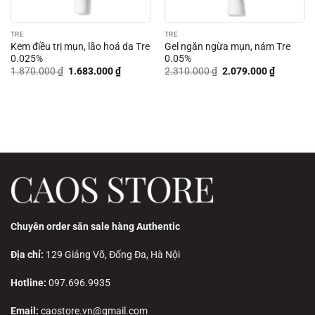
TRE
TRE
Kem điều trị mụn, lão hoá da Tre
Gel ngăn ngừa mụn, nám Tre
0.025%
0.05%
Giá
Giá
Giá
Giá
1.870.000
₫
1.683.000
₫
2.310.000
₫
2.079.000
₫
gốc
hiện
gốc
hiện
là:
tại
là:
tại
1.870.000 ₫.
là:
2.310.000 ₫.
là:
00 ₫.
1.683.000 ₫.
2.079.00
Chuyên order săn sale hàng Authentic
Địa chỉ:
129 Giảng Võ, Đống Đa, Hà Nội
Hotline:
097.696.9935
Email:
caostore.vn@gmail.com