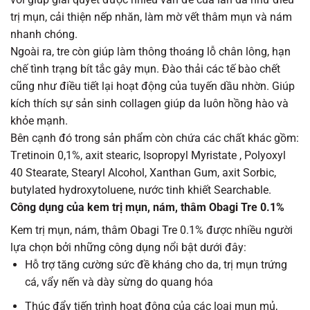
trị mụn, cải thiện nếp nhăn, làm mờ vết thâm mụn và nám
nhanh chóng.
Ngoài ra, tre còn giúp làm thông thoáng lỗ chân lông, hạn
chế tình trạng bít tắc gây mụn. Đào thải các tế bào chết
cũng như điều tiết lại hoạt động của tuyến dầu nhờn. Giúp
kích thích sự sản sinh collagen giúp da luôn hồng hào và
khỏe mạnh.
Bên cạnh đó trong sản phẩm còn chứa các chất khác gồm:
Тгеtinoin 0,1%, axit stearic, Isopropyl Myristate , Polyoxyl
40 Stearate, Stearyl Alcohol, Xanthan Gum, axit Sorbic,
butylated hydroxytoluene, nước tinh khiết Searchable.
Công dụng của kem trị mụn, nám, thâm Obagi Tre 0.1%
Kem trị mụn, nám, thâm Obagi Tre 0.1% được nhiều người
lựa chọn bởi những công dụng nổi bật dưới đây:
Hỗ trợ tăng cường sức đề kháng cho da, trị mụn trứng
cá, vẩy nến và dày sừng do quang hóa
Thúc đẩy tiến trình hoạt động của các loại mụn mủ,