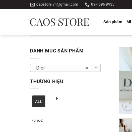
Bỏ
caostore.vn@gmail.com
097 696 9935
qua
nội
Sản phẩm
M
dung
DANH MỤC SẢN PHẨM
Dior
×
THƯƠNG HIỆU
F
ALL
Foreo2