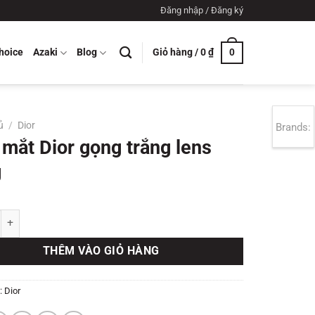
Đăng nhập / Đăng ký
Giỏ hàng /
0
₫
hoice
Azaki
Blog
0
ủ
/
Dior
Brands:
 mắt Dior gọng trắng lens
g
Dior gọng trắng lens hồng số lượng
THÊM VÀO GIỎ HÀNG
:
Dior