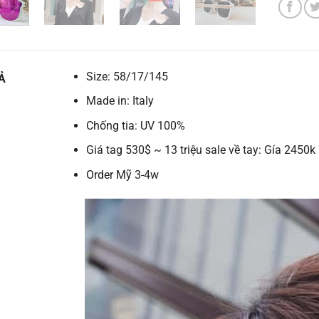
Size: 58/17/145
Ả
Made in: Italy
Chống tia: UV 100%
Giá tag 530$ ~ 13 triệu sale về tay: Gía 2450k
Order Mỹ 3-4w