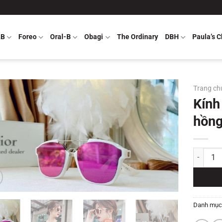
LB
Foreo
Oral-B
Obagi
The Ordinary
DBH
Paula’s C
Trang ch
Kính
hồn
Kính mắt 
Danh mục