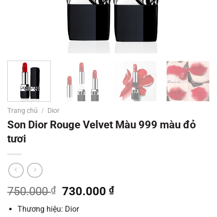
Trang chủ
/
Dior
Son Dior Rouge Velvet Màu 999 màu đỏ
tươi
Giá
Giá
750.000
₫
730.000
₫
gốc
hiện
Thương hiệu: Dior
là:
tại