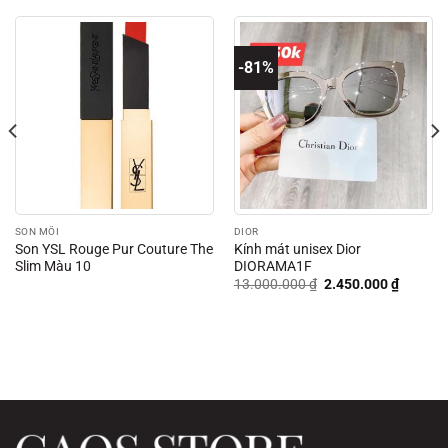
-81%
SON MÔI
DIOR
Son YSL Rouge Pur Couture The
Kính mát unisex Dior
Slim Màu 10
DIORAMA1F
Giá
Giá
13.000.000
₫
2.450.000
₫
gốc
hiện
là:
tại
13.000.000 ₫.
là:
00 ₫.
2.450.0