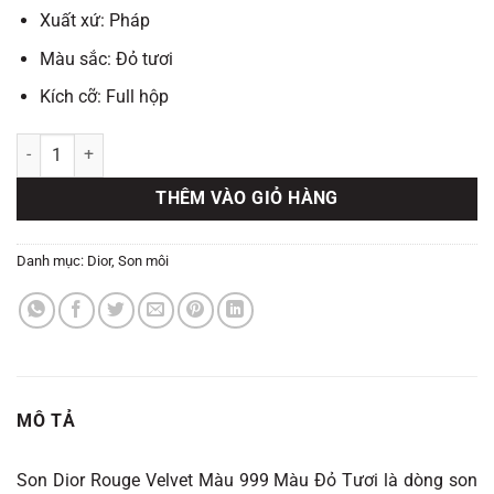
750.000 ₫.
là:
Xuất xứ: Pháp
730.000 ₫.
Màu sắc: Đỏ tươi
Kích cỡ: Full hộp
Son Dior Rouge Velvet Màu 999 màu đỏ tươi số lượng
THÊM VÀO GIỎ HÀNG
Danh mục:
Dior
,
Son môi
MÔ TẢ
Son Dior Rouge Velvet Màu 999 Màu Đỏ Tươi là dòng son