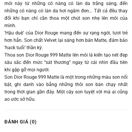
môi này từ những cô nàng có làn da trắng sáng, đến
những cô nàng có làn da hơi ngăm đen… Tất cả đều thay
đổi khi bạn chỉ cần thoa một chút son nhẹ lên môi của
mình.
‘Hậu duệ’ của Dior Rouge mang đến sự rạng ngời, tươi trẻ
hơn hẳn. Son chất Velvet lại sáng hơn bản Matte, đảm bảo
‘hack tuổi’ thần kỳ.
Thoa son Dior Rouge 999 Matte lên môi là kiến tạo nét đẹp
sâu sắc đến mức “sát thương” ngay từ cái nhìn đầu tiên
khi gặp gỡ mọi người.
Son Dior Rouge 999 Matte là một trong những màu son nổi
bật, ghi danh vào bẳng những thỏi son bán chạy nhất
trong thời gian gần đây. Một cây son tuyệt vời mà ai cũng
ao ước sở hữu.
ĐÁNH GIÁ (0)