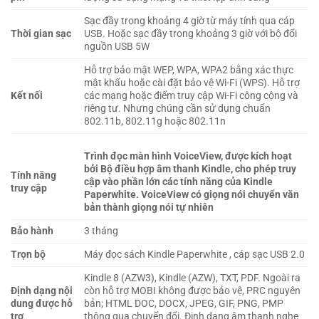
Sạc đầy trong khoảng 4 giờ từ máy tính qua cáp
Thời gian sạc
USB. Hoặc sạc đầy trong khoảng 3 giờ với bộ đổi
nguồn USB 5W
Hỗ trợ bảo mật WEP, WPA, WPA2 bằng xác thực
mật khẩu hoặc cài đặt bảo vệ Wi-Fi (WPS). Hỗ trợ
Kết nối
các mạng hoặc điểm truy cập Wi-Fi công cộng và
riêng tư. Nhưng chúng cần sử dụng chuẩn
802.11b, 802.11g hoặc 802.11n
Trình đọc màn hình VoiceView, được kích hoạt
bởi Bộ điều hợp âm thanh Kindle, cho phép truy
Tính năng
cập vào phần lớn các tính năng của Kindle
truy cập
Paperwhite. VoiceView có giọng nói chuyển văn
bản thành giọng nói tự nhiên
Bảo hành
3 tháng
Trọn bộ
Máy đọc sách Kindle Paperwhite , cáp sạc USB 2.0
Kindle 8 (AZW3), Kindle (AZW), TXT, PDF. Ngoài ra
Định dạng nội
còn hỗ trợ MOBI không được bảo vệ, PRC nguyên
dung được hỗ
bản; HTML DOC, DOCX, JPEG, GIF, PNG, PMP
trợ
thông qua chuyển đổi. Định dạng âm thanh nghe