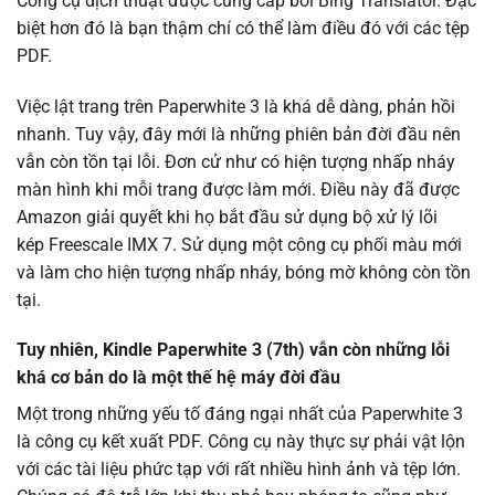
Công cụ dịch thuật được cung cấp bởi Bing Translator. Đặc
biệt hơn đó là bạn thậm chí có thể làm điều đó với các tệp
PDF.
Việc lật trang trên Paperwhite 3 là khá dễ dàng, phản hồi
nhanh. Tuy vậy, đây mới là những phiên bản đời đầu nên
vẫn còn tồn tại lỗi. Đơn cử như có hiện tượng nhấp nháy
màn hình khi mỗi trang được làm mới. Điều này đã được
Amazon giải quyết khi họ bắt đầu sử dụng bộ xử lý lõi
kép Freescale IMX 7. Sử dụng một công cụ phối màu mới
và làm cho hiện tượng nhấp nháy, bóng mờ không còn tồn
tại.
Tuy nhiên, Kindle Paperwhite 3 (7th) vẫn còn những lỗi
khá cơ bản do là một thế hệ máy đời đầu
Một trong những yếu tố đáng ngại nhất của Paperwhite 3
là công cụ kết xuất PDF. Công cụ này thực sự phải vật lộn
với các tài liệu phức tạp với rất nhiều hình ảnh và tệp lớn.