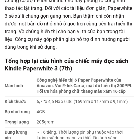
Chúng có độ trễ lớn khi thu nhỏ hay phóng to cũng như
thao tác lật trang. Đối với các tài liệu đơn giản, Paperwhite
3 sẽ xử lí chúng gọn gàng hơn. Bạn thậm chí còn nhận
được một bản đồ nhỏ nhỏ ở góc trên cùng bên trái hiển thị
trang. Và chúng hiển thị cho bạn vị trí của bạn trong tài
liệu. Công cụ này góp phần giúp hỗ trợ định hướng người
dùng trong khi sử dụng.
Tổng hợp lại cấu hình của chiếc máy đọc sách
Kindle Paperwhite 3 (7th)
Công nghệ hiển thị 6 Paper Paperwhite của
Màn hình
Amazon. Với E-Ink Carta, mật độ hiển thị 300PPI.
Tối ưu hóa phông chữ, thang màu xám 16 cấp
Kích thước
6,7 “x 4,6 Nx x 0,36 (169mm x 117mm x 9,1mm)
Bộ nhớ trong
4GB
Trọng lượng
205gram
Dung lượng
~ 16 tiếng. Thời lượng pin phụ thuộc vào thời
pin
lượng sử dụng mạng và thiết lập ánh sáng