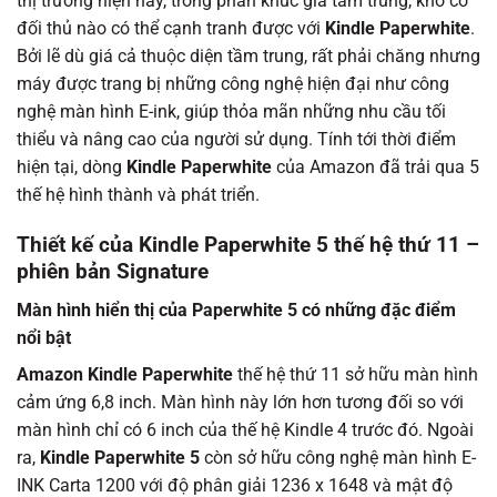
thị trường hiện nay, trong phân khúc giá tầm trung, khó có
đối thủ nào có thể cạnh tranh được với
Kindle Paperwhite
.
Bởi lẽ dù giá cả thuộc diện tầm trung, rất phải chăng nhưng
máy được trang bị những công nghệ hiện đại như công
nghệ màn hình E-ink, giúp thỏa mãn những nhu cầu tối
thiểu và nâng cao của người sử dụng. Tính tới thời điểm
hiện tại, dòng
Kindle Paperwhite
của Amazon đã trải qua 5
thế hệ hình thành và phát triển.
Thiết kế của Kindle Paperwhite 5 thế hệ thứ 11 –
phiên bản Signature
Màn hình hiển thị của Paperwhite 5 có những đặc điểm
nổi bật
Amazon Kindle Paperwhite
thế hệ thứ 11 sở hữu màn hình
cảm ứng 6,8 inch. Màn hình này lớn hơn tương đối so với
màn hình chỉ có 6 inch của thế hệ Kindle 4 trước đó. Ngoài
ra,
Kindle Paperwhite 5
còn sở hữu công nghệ màn hình E-
INK Carta 1200 với độ phân giải 1236 x 1648 và mật độ