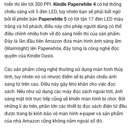
hiển thị lên tới 300 PPI.
Kindle Paperwhite 4
có hệ thống
chiếu sáng với 5 đèn LED, tuy nhiên bạn sẽ phải bất ngờ
bởi lẽ phiên bản
Paperwhite 5
có tới tận 17 đèn LED màu
trắng và hổ phách, điều này cho phép người dùng có thể
điều chỉnh nhiều hơn về độ sáng hiển thị của sản phẩm.
Đây là lần đầu tiên Amazon đưa màn hình ánh sáng ấm
(Warmlight) lên Paperwhite, đây từng là công nghệ độc
quyền của Kindle Oasis.
Các sản phẩm công nghệ thường sử dụng màn hình thủy
tinh, tuy nhiên nó có nhược điểm sẽ bị phản chiếu ánh
sáng từ trên cao. Điều này gây khó khăn cho việc đọc
sách. Nếu như sử dụng các máy đọc sách ngoài trời, ánh
sáng mặt trời trực tiếp cũng sẽ khiến màn hình bị chói. Bởi
những lí do trên, phần lớn các thiết bị đọc sách điện tử đều
được trang bị kính bảo vệ màn hình e-paper và sản phẩm
của nhà Amazon cũng không nằm ngoài số đó.