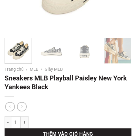
Trang chủ
/
MLB
/
Giầy MLB
Sneakers MLB Playball Paisley New York
Yankees Black
Sneakers MLB Playball Paisley New York Yankees Black số lượng
THÊM VÀO GIỎ HÀNG